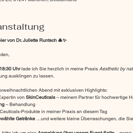
anstaltung
er von Dr. Juliette Runtsch 🎄✨
nden,
18:30 Uhr
 lade ich Sie herzlich in meine Praxis 
Aesthetic by na
mung ausklingen zu lassen.
orweihnachtlichen Abend mit exklusiven Highlights:
Expertin von 
SkinCeuticals
 – meinem Partner für hochwertige H
ng
 – Behandlung
inCeuticals-Produkte in meiner Praxis an diesem Tag
wählte Getränke
 …und weitere kleine Überraschungen, die Sie
 bitte ich um eine 
Anmeldung über unsere Event-Seite
 – gerne