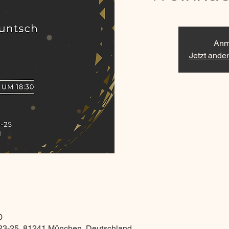
Anm
Jetzt ande
0
23-25, 81241 München, Deutschland