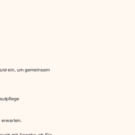
ture
 ein, um gemeinsam 
autpflege
 erwarten.
 auch mit Angabe, ob Sie 