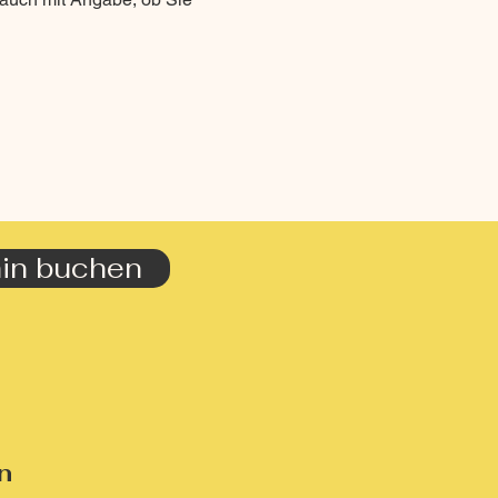
in buchen
n