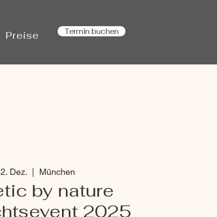
Termin buchen
Preise
12. Dez.
  |  
München
tic by nature
htsevent 2025