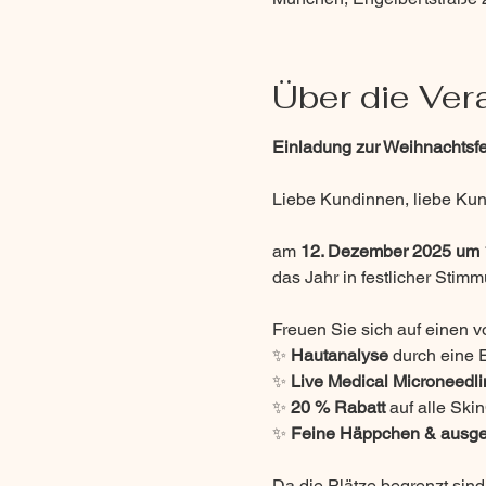
Über die Ver
Einladung zur Weihnachtsfei
Liebe Kundinnen, liebe Ku
am 
12. Dezember 2025 um 
das Jahr in festlicher Stim
Freuen Sie sich auf einen v
✨ 
Hautanalyse
 durch eine 
✨ 
Live Medical Microneedli
✨ 
20 % Rabatt
 auf alle Sk
✨ 
Feine Häppchen & ausge
Da die Plätze begrenzt sind,