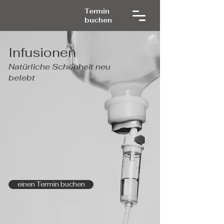
Termin
buchen
Infusionen
Natürliche Schönheit neu
belebt
einen Termin buchen